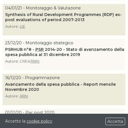
04/01/21 - Monitoraggio & Valutazione
Synthesis of Rural Development Programmes (RDP) ex-
post evaluations of period 2007-2013
Autore:
UE
23/12/20 - Monitoraggio strategico
PSRHUB n°8 -
PSR
2014-20 - Stato di avanzamento della
spesa pubblica al 31 dicembre 2019
Autore:
CREA/
RRN
16/12/20 - Programmazione
Avanzamento della spesa pubblica - Report mensile
Novembre 2020
Autore:
RRN
01/12/20 - Pac post 2020
Accesso al credito e strumenti finanziari per lo sviluppo
Accetto la
cookie policy
Accetta
rurale in Italia