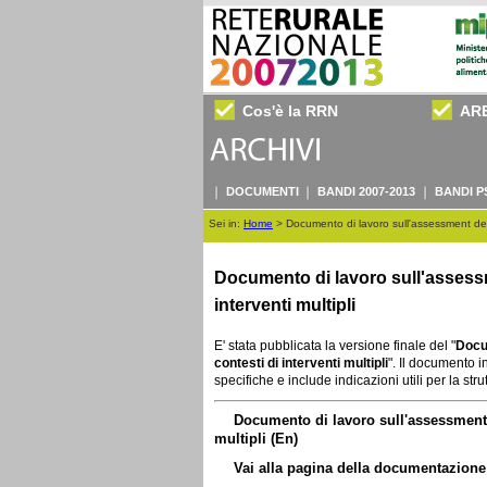
Cos'è la RRN
AR
DOCUMENTI
BANDI 2007-2013
BANDI P
Sei in:
Home
>
Documento di lavoro sull'assessment degli
Documento di lavoro sull'assess
interventi multipli
E' stata pubblicata la versione finale del "
Docu
contesti di interventi multipli
". Il documento i
specifiche e include indicazioni utili per la str
Documento di lavoro sull'assessment
multipli (En)
Vai alla pagina della documentazione