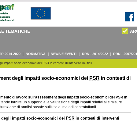
EE TEMATICHE
AR
SR 2014-2020
NORMATIVA
NEWS E EVENTI
RRN - 2014/2022
RRN - 2007/20
 impatti socio-economici dei PSR in contesti di interventi multipli
ment degli impatti socio-economici dei
PSR
in contesti di
mento di lavoro sull'assessment degli impatti socio-economici dei
PSR
in
ntende fornire un supporto alla valutazione degli impatti relativi alle misure
utturazione di analisi basate sull'uso di metodi controfattuali.
 degli impatti socio-economici dei
PSR
in contesti di interventi