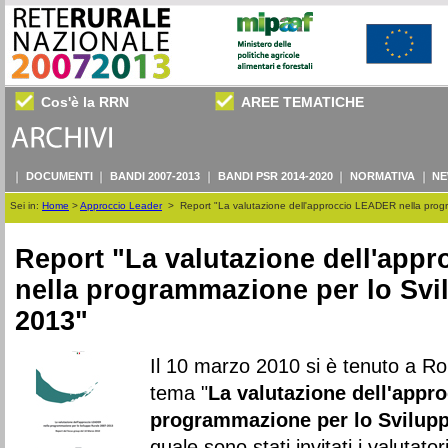
Cos'è la RRN
AREE TEMATICHE
DOCUMENTI
BANDI 2007-2013
BANDI PSR 2014-2020
NORMATIVA
NE
Sei in:
Home
>
Approccio Leader
>
Report "La valutazione dell'approccio LEADER nella pro
Report "La valutazione dell'ap
nella programmazione per lo Svi
2013"
Il 10 marzo 2010 si è tenuto a R
tema "
La valutazione dell'appr
programmazione per lo Svilupp
quale sono stati invitati i valutator