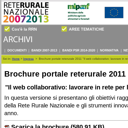
Cos'è la RRN
AREE TEMATICHE
DOCUMENTI
BANDI 2007-2013
BANDI PSR 2014-2020
NORMATIVA
NE
Sei in:
Home
>
Impresa
>
Brochure portale reterurale 2011 "Il web collaborativo: lavorare in re
Brochure portale reterurale 2011
"Il web collaborativo: lavorare in rete per 
In questa versione si presentano gli obiettivi raggi
della Rete Rurale Nazionale e gli strumenti innovat
anno.
Scarica la brochure
(580.91 KB)