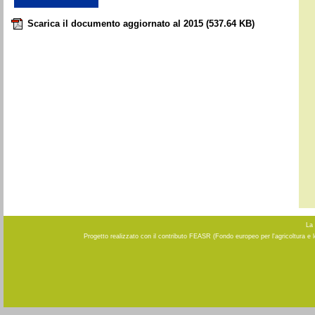
Scarica il documento aggiornato al 2015
(537.64 KB)
La 
Progetto realizzato con il contributo FEASR (Fondo europeo per l'agricoltura e 