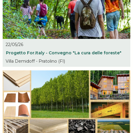
22/05/26
Progetto For.Italy - Convegno "La cura delle foreste"
Villa Demidoff - Pratolino (FI)