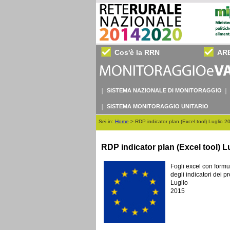
Cos'è la RRN
AR
SISTEMA NAZIONALE DI MONITORAGGIO
SISTEMA MONITORAGGIO UNITARIO
Sei in:
Home
>
RDP indicator plan (Excel tool) Luglio 2
RDP indicator plan (Excel tool) L
Fogli excel con formu
degli indicatori dei p
Luglio
2015