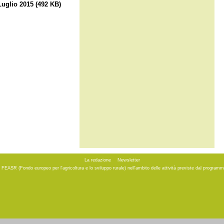
Luglio 2015
(492 KB)
La redazione
Newsletter
to FEASR (Fondo europeo per l'agricoltura e lo sviluppo rurale) nell'ambito delle attività previste dal progr