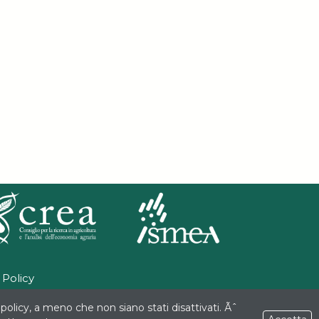
 Policy
policy, a meno che non siano stati disattivati. Ãˆ
mbito delle attività previste dal