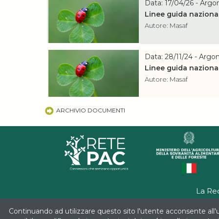
Data: 17/04/26 - Arg
Linee guida nazional
Autore: Masaf
Data: 28/11/24 - Argo
Linee guida nazional
Autore: Masaf
ARCHIVIO DOCUMENTI
La Re
Continuando ad utilizzare questo sito l'utente acconsente all'u
Progetto realizzato con il contr