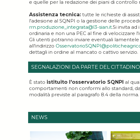
e quelle per la redazione dei piani di controllo 
Assistenza tecnica:
tutte le richieste di ass
l'adesione al SQNPI o la gestione delle proced
rrn.produzione_integrata@l3-sian.it
.Si invita a
ordinaria e non una PEC al fine di velocizzare l'is
Gli utenti potranno inviare eventuali lamentele i
all'indirizzo
OsservatorioSQNPI@politicheagricol
dettagli in ordine al mancato o cattivo servizio.
SEGNALAZIONI DA PARTE DEL CITTADINO
È stato
istituito l'osservatorio SQNPI
al qua
comportamenti non conformi allo standard, da p
modalità previste al paragrafo 8.4 della norma.
NEWS