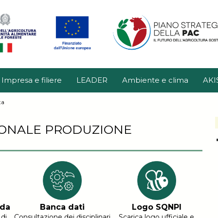
Impresa e filiere
LEADER
Ambiente e clima
AKI
ta
ZIONALE PRODUZIONE
ida
Banca dati
Logo SQNPI
di
Consultazione dei disciplinari
Scarica logo ufficiale e