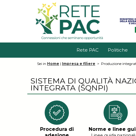
Rete PAC
Politiche
Sei in
Home
|
Impresa e filiere
>
Produzione integra
SISTEMA DI QUALITÀ NA
INTEGRATA (SQNPI)
Procedura di
Norme e linee gu
adesione
Linee guida nazionali 