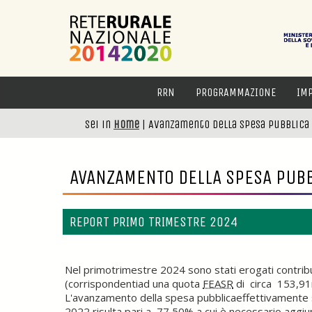
RRN
PROGRAMMAZIONE
IM
Sei in
Home
|
Avanzamento della spesa pubblica
AVANZAMENTO DELLA SPESA PUB
REPORT PRIMO TRIMESTRE 2024
Nel primotrimestre 2024 sono stati erogati contributi
(corrispondentiad una quota
FEASR
di circa 153,91m
L'avanzamento della spesa pubblicaeffettivamente 
2022 risulta pari a 77,50% a cui è necessario aggiun