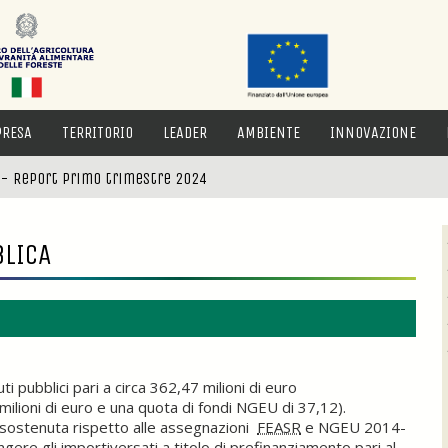
PRESA
TERRITORIO
LEADER
AMBIENTE
INNOVAZIONE
 - Report primo trimestre 2024
BLICA
 pubblici pari a circa 362,47 milioni di euro
ilioni di euro e una quota di fondi NGEU di 37,12).
sostenuta rispetto alle assegnazioni
FEASR
e NGEU 2014-
gere gli importiversati a titolo di prefinanziamento pari al