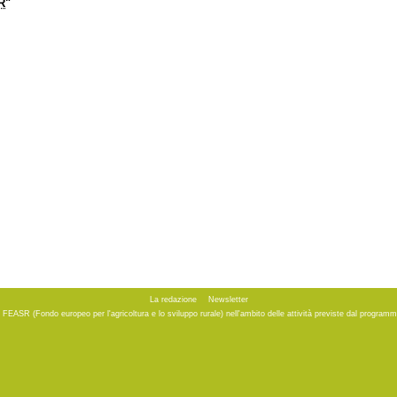
R
"
La redazione
Newsletter
to FEASR (Fondo europeo per l'agricoltura e lo sviluppo rurale) nell'ambito delle attività previste dal progr