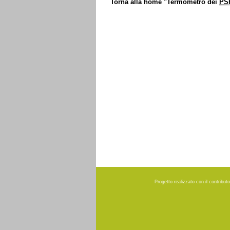
Torna alla
home
"Termometro dei
PS
Progetto realizzato con il contribu