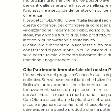
molteplicità di forme che le olive possono ave
derivanti dalle varietà che finiscono nella spre
l'olio assume a seconda del territorio in cui vie
differenza!
Il progetto "OLEARIO. Dove l'Italia lascia il se
queste domande, per diffondere la conoscenza s
valorizzandone il legame con cibo, agricoltura, t
storia, ma anche il futuro di questo prodotto, fo
in termini di innovazione e sostenibilità.
Oleario vuole raccontare la ricchezza tutta itali
con i territori di produzione, in cui le varietà 
sulle nostre tavole, elemento fondante della d
tradizione enogastronomica.
Olio Patrimonio immateriale del nostro 
L'altra mission del progetto Oleario è quella di
collettiva. Senza trascurare il fatto che l'uliv
Sicilia alle aree appenniniche, elemento di bellez
terrazzamenti, sui costoni a picco sul mare, sull
dei vulcani, tra la macchia mediterranea, nei pa
Con Oleraio raccontiamo la pluralità di oli prese
piccole e grandi economie rurali, di piccole e 
dare evidenza a questo prodotto che ha potenzi