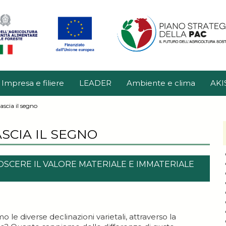
Impresa e filiere
LEADER
Ambiente e clima
AKI
lascia il segno
ASCIA IL SEGNO
SCERE IL VALORE MATERIALE E IMMATERIALE
le diverse declinazioni varietali, attraverso la