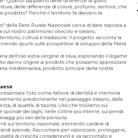
re? Quanto sappiamo delle differenze di gusto
mitura, delle differenze di colore, profumo, sentore, che
ne prodotto? Perché il territorio fa davvero la
gno" della Rete Rurale Nazionale cerca di dare risposta a
ul nostro patrimonio olivicolo e oleario,
erritorio, cultura e tradizione. Il progetto racconta la
rnendo spunti sulle prospettive di sviluppo della filiera
ana dell'olio extra-vergine di oliva, esplorando il legame
di ulivi danno origine ai prodotti che possiamo apprezzare
ieta mediterranea, prodotto principe della nostra
Paese
 presentare l'olio come fattore di identità e memoria
o è elemento predominante nel paesaggio italiano, dalla
za, di qualità, di tipicità. Ulivi che troviamo sui
e sponde dei laghi, nelle colline più interne, sui pendii
esaggi più vari della penisola.
nti sul territorio nazionale, elemento cardine di
grandi aziende. Raccontare per valorizzare, proteggere,
alità di crescita considerevoli e va raccontato e