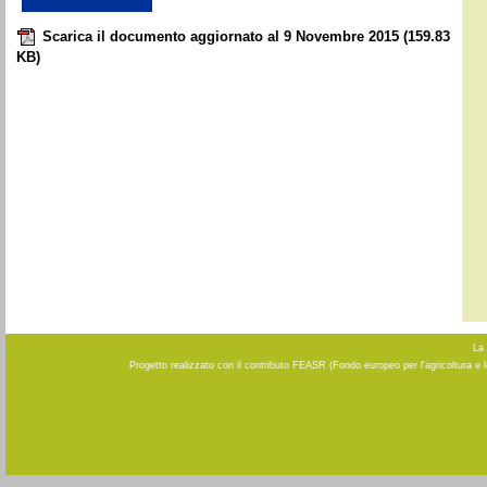
Scarica il documento aggiornato al 9 Novembre 2015
(159.83
KB)
La 
Progetto realizzato con il contributo FEASR (Fondo europeo per l'agricoltura e 