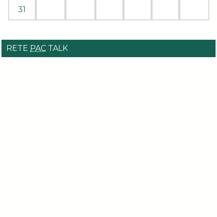
31
RETE
PAC
TALK