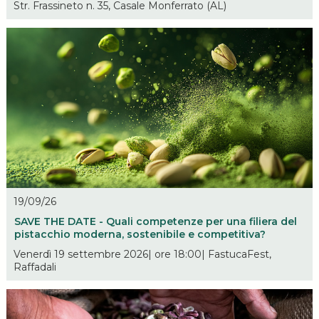
Str. Frassineto n. 35, Casale Monferrato (AL)
19/09/26
SAVE THE DATE - Quali competenze per una filiera del
pistacchio moderna, sostenibile e competitiva?
Venerdì 19 settembre 2026| ore 18:00| FastucaFest,
Raffadali