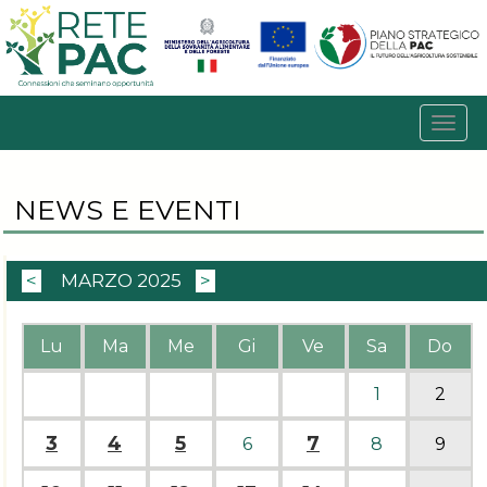
NEWS E EVENTI
<
MARZO 2025
>
Lu
Ma
Me
Gi
Ve
Sa
Do
1
2
3
4
5
7
6
8
9