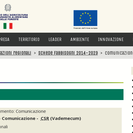
PRESA
TERRITORIO
LEADER
AMBIENTE
INNOVAZIONE
azioni regionali
>
Schede Fabbisogni 2014-2023
>
Comunicazion
omento: Comunicazione
 - Comunicazione -
CSR
(Vademecum)
onali