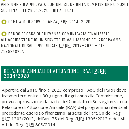
VERSIONE 9.0 APPROVATA CON DECISIONE DELLA COMMISSIONE C(2020)
569 FINAL DEL 28.01.2020 E GLI ALLEGATI
COMITATO DI SORVEGLIANZA
PSRN
2014-2020
BANDO DI GARA DI RILEVANZA COMUNITARIA FINALIZZATO
ALL'ACQUISIZIONE DI UN SERVIZIO DI VALUTAZIONE DEL PROGRAMMA
NAZIONALE DI SVILUPPO RURALE (
PSRN
) 2014-2020 - CIG
75393482CA
RELAZIONI ANNUALI DI ATTUAZIONE (RAA)
PSRN
2014/2020
A partire dal 2016 fino al 2023 compreso, l'AdG del
PSRN
deve
trasmettere entro il 30 giugno di ogni anno alla Commissione,
previa approvazione da parte del Comitato di Sorveglianza, una
Relazione di Attuazione Annuale (RAA) del programma riferita al
precedente esercizio finanziario, ai sensi dell'art. 50 del Reg.
(
UE
) 1303/2013, dell'art. 75 del Reg. (
UE
) 1305/2013 e dell'All.
VII del Reg. (
UE
) 808/2014