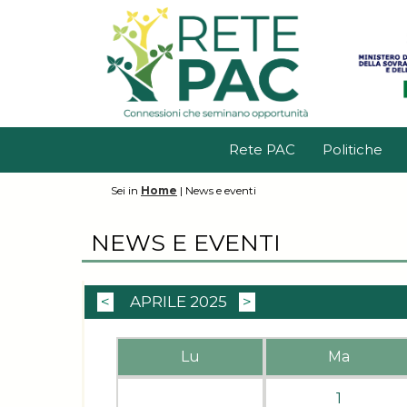
Rete PAC
Politiche
Sei in
Home
|
News e eventi
NEWS E EVENTI
<
APRILE 2025
>
Lu
Ma
1