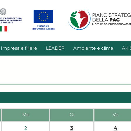
Impresa e filiere
LEADER
Ambiente e clima
AKI
Me
Gi
Ve
3
4
2