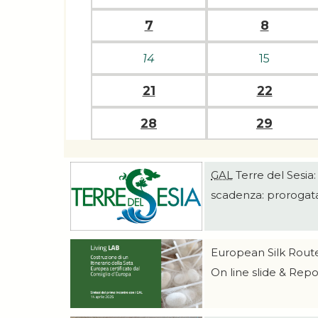
7
8
14
15
21
22
28
29
GAL
Terre del Sesia
scadenza: prorogata
European Silk Rout
On line slide & Repo