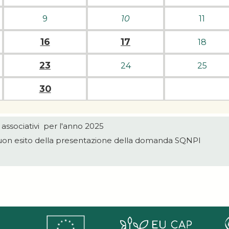
9
10
11
16
17
18
23
24
25
30
associativi per l'anno 2025
buon esito della presentazione della domanda SQNPI