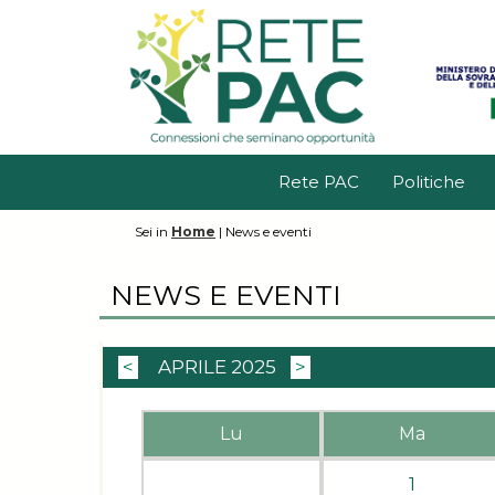
Rete PAC
Politiche
Sei in
Home
|
News e eventi
NEWS E EVENTI
<
APRILE 2025
>
Lu
Ma
1