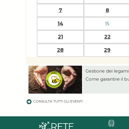
7
8
14
15
21
22
28
29
Gestione dei legami 
Come garantire il 
CONSULTA TUTTI GLI EVENTI