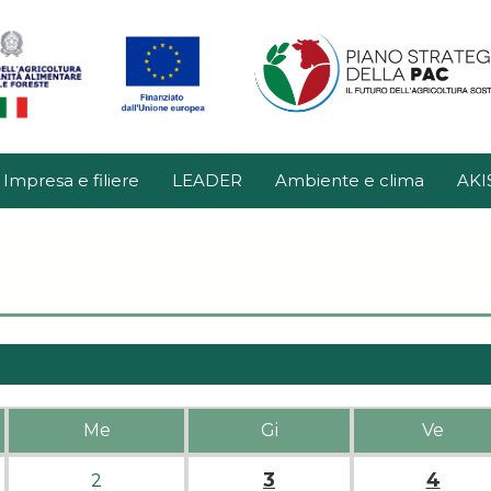
Impresa e filiere
LEADER
Ambiente e clima
AKI
Me
Gi
Ve
3
4
2