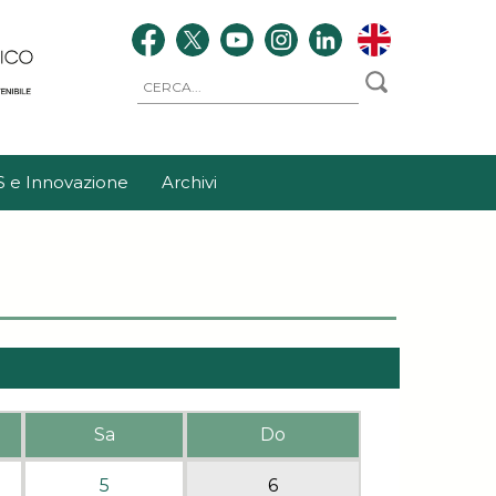
S e Innovazione
Archivi
Sa
Do
5
6