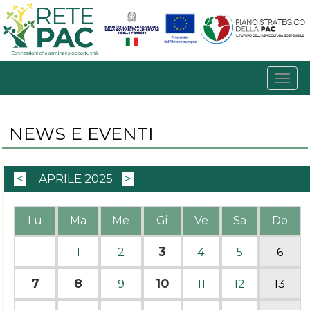
NEWS E EVENTI
<
APRILE 2025
>
Lu
Ma
Me
Gi
Ve
Sa
Do
3
1
2
4
5
6
7
8
10
9
11
12
13