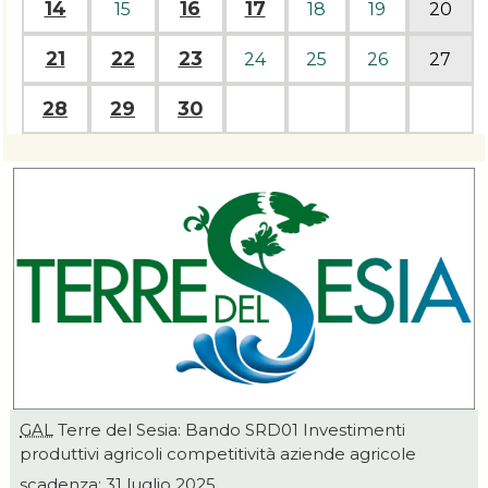
14
16
17
15
18
19
20
21
22
23
24
25
26
27
28
29
30
GAL
Terre del Sesia: Bando SRD01 Investimenti
produttivi agricoli competitività aziende agricole
scadenza: 31 luglio 2025