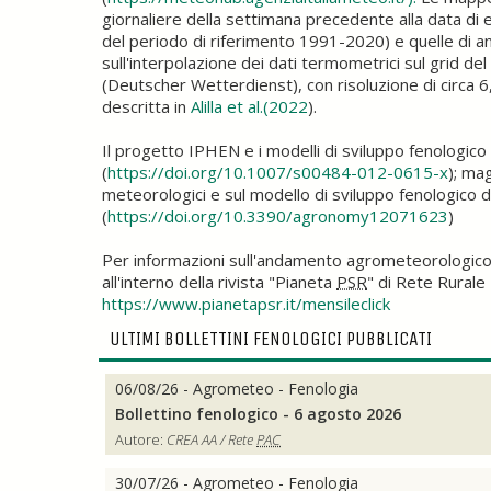
giornaliere della settimana precedente alla data di em
del periodo di riferimento 1991-2020) e quelle di ana
sull'interpolazione dei dati termometrici sul grid 
(Deutscher Wetterdienst), con risoluzione di circa 6
descritta in
Alilla et al.(2022
).
Il progetto IPHEN e i modelli di sviluppo fenologico 
(
https://doi.org/10.1007/s00484-012-0615-x
); ma
meteorologici e sul modello di sviluppo fenologico dell
(
https://doi.org/10.3390/agronomy12071623
)
Per informazioni sull'andamento agrometeorologico
all'interno della rivista "Pianeta
PSR
" di Rete Rurale 
https://www.pianetapsr.it/mensileclick
ULTIMI BOLLETTINI FENOLOGICI PUBBLICATI
06/08/26 - Agrometeo - Fenologia
Bollettino fenologico - 6 agosto 2026
Autore:
CREA AA / Rete
PAC
30/07/26 - Agrometeo - Fenologia