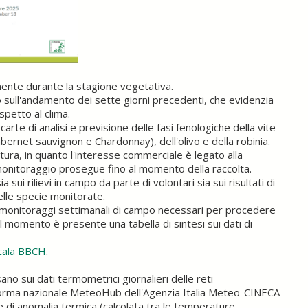
mente durante la stagione vegetativa.
sull'andamento dei sette giorni precedenti, che evidenzia
spetto al clima.
rte di analisi e previsione delle fasi fenologiche della vite
ernet sauvignon e Chardonnay), dell'olivo e della robinia.
ritura, in quanto l'interesse commerciale è legato alla
l monitoraggio prosegue fino al momento della raccolta.
i rilievi in campo da parte di volontari sia sui risultati di
elle specie monitorate.
ei monitoraggi settimanali di campo necessari per procedere
al momento è presente una tabella di sintesi sui dati di
cala BBCH
.
no sui dati termometrici giornalieri delle reti
taforma nazionale MeteoHub dell'Agenzia Italia Meteo-CINECA
di anomalia termica (calcolata tra le temperature