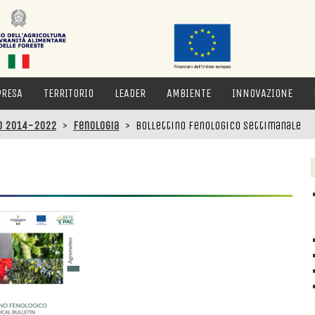
PRESA
TERRITORIO
LEADER
AMBIENTE
INNOVAZIONE
o 2014-2022
>
Fenologia
>
Bollettino fenologico settimanale