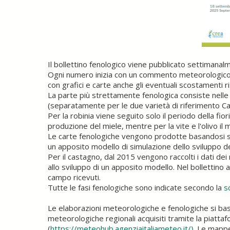
Il bollettino fenologico viene pubblicato settimanal
Ogni numero inizia con un commento meteorologico 
con grafici e carte anche gli eventuali scostamenti ri
La parte più strettamente fenologica consiste nelle ca
(separatamente per le due varietà di riferimento Cab
Per la robinia viene seguito solo il periodo della fio
produzione del miele, mentre per la vite e l'olivo i
Le carte fenologiche vengono prodotte basandosi sia su
un apposito modello di simulazione dello sviluppo d
Per il castagno, dal 2015 vengono raccolti i dati d
allo sviluppo di un apposito modello. Nel bollettino 
campo ricevuti.
Tutte le fasi fenologiche sono indicate secondo la
s
Le elaborazioni meteorologiche e fenologiche si basa
meteorologiche regionali acquisiti tramite la piat
(
https://meteohub.agenziaitaliameteo.it/).
Le mappe 