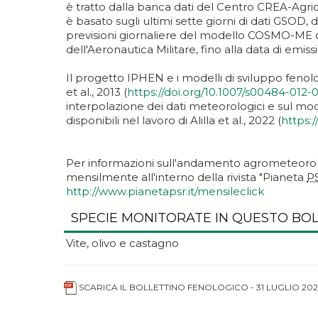
è tratto dalla banca dati del Centro CREA-Ag
è basato sugli ultimi sette giorni di dati GSOD, d
previsioni giornaliere del modello COSMO-ME o
dell'Aeronautica Militare, fino alla data di emiss
Il progetto IPHEN e i modelli di sviluppo fenol
et al., 2013 (
https://doi.org/10.1007/s00484-012-
interpolazione dei dati meteorologici e sul mod
disponibili nel lavoro di Alilla et al., 2022 (
https:
Per informazioni sull'andamento agrometeorol
mensilmente all'interno della rivista "Pianeta
P
http://www.pianetapsr.it/mensileclick
SPECIE MONITORATE IN QUESTO BO
Vite, olivo e castagno
SCARICA IL BOLLETTINO FENOLOGICO - 31 LUGLIO 202