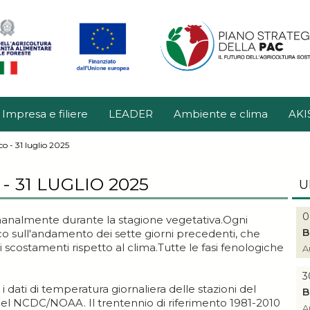
Impresa e filiere
LEADER
Ambiente e clima
AKI
co - 31 luglio 2025
 31 LUGLIO 2025
U
0
imanalmente durante la stagione vegetativa.Ogni
B
sull'andamento dei sette giorni precedenti, che
i scostamenti rispetto al clima.Tutte le fasi fenologiche
A
3
 dati di temperatura giornaliera delle stazioni del
B
el NCDC/NOAA. Il trentennio di riferimento 1981-2010
A