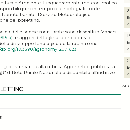
ricoltura e Ambiente. L'inquadramento meteoclimatico
isponibili quasi in tempo reale, integrati con le
2
ttenute tramite il Servizio Meteorologico
B
ione del bollettino.
A
ogico delle specie monitorate sono descritti in Mariani
1
0615-x
); maggiori dettagli sulla procedura di
B
ello di sviluppo fenologico della robina sono
//doi.org/10.3390/agronomy12071623
)
A
0
ogico, si rimanda alla rubrica Agrometeo pubblicata
B
SR
" di Rete Rurale Nazionale e disponibile all'indirizzo
A
ARC
LLETTINO
5