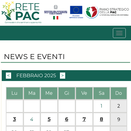
NEWS E EVENTI
<
FEBBRAIO 2025
>
Lu
Ma
Me
Gi
Ve
Sa
Do
1
2
3
5
6
7
8
4
9