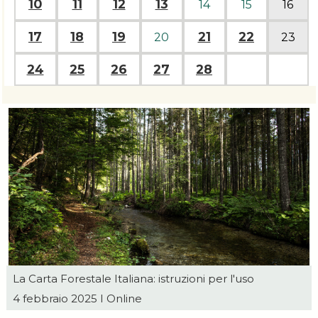
10
11
12
13
14
15
16
17
18
19
21
22
20
23
24
25
26
27
28
La Carta Forestale Italiana: istruzioni per l'uso
4 febbraio 2025 I Online