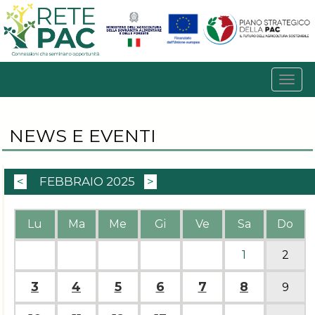
NEWS E EVENTI
<
FEBBRAIO 2025
>
Lu
Ma
Me
Gi
Ve
Sa
Do
1
2
3
4
5
6
7
8
9