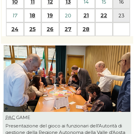
10
11
12
13
14
15
16
18
19
21
22
17
20
23
24
25
26
27
28
PAC
GAME
Presentazione del gioco ai funzionari dell'Autorità di
gestione della Regione Autonoma della Valle d'Aosta