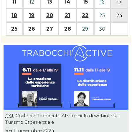
11
13
14
15
12
16
17
18
19
20
21
22
23
24
25
26
27
28
29
30
GAL
Costa dei Trabocchi: Al via il ciclo di webinar sul
Turismo Esperienziale
6 e 11 novembre 2024