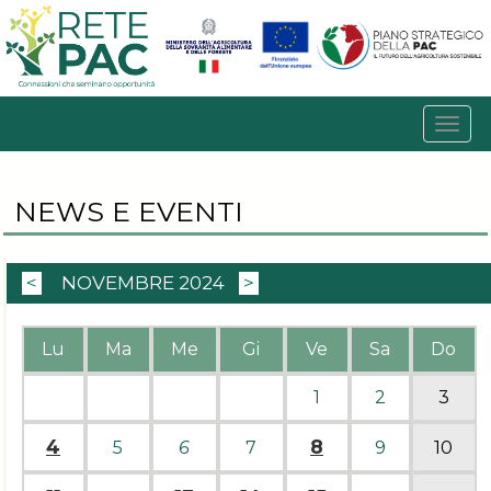
NEWS E EVENTI
<
NOVEMBRE 2024
>
Lu
Ma
Me
Gi
Ve
Sa
Do
1
2
3
4
8
5
6
7
9
10