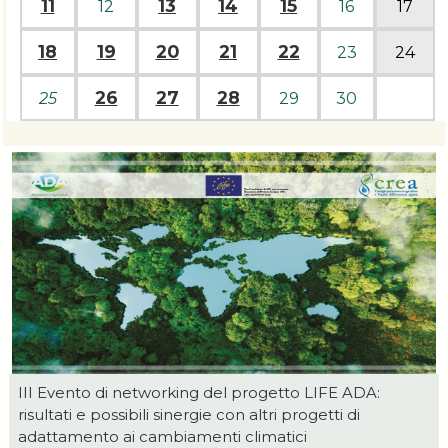
11
13
14
15
12
16
17
18
19
20
21
22
23
24
26
27
28
25
29
30
III Evento di networking del progetto LIFE ADA:
risultati e possibili sinergie con altri progetti di
adattamento ai cambiamenti climatici