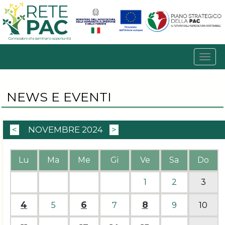
NEWS E EVENTI
<
NOVEMBRE 2024
>
Lu
Ma
Me
Gi
Ve
Sa
Do
1
2
3
4
6
8
5
7
9
10