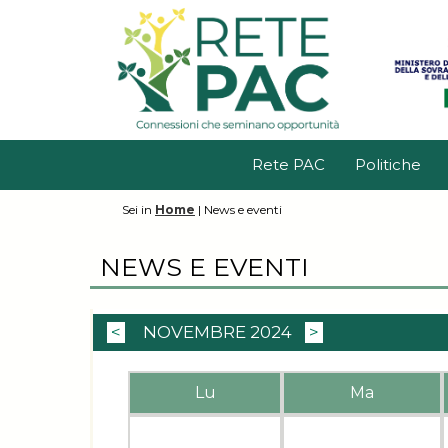
Rete PAC
Politiche
Sei in
Home
|
News e eventi
NEWS E EVENTI
<
NOVEMBRE 2024
>
Lu
Ma