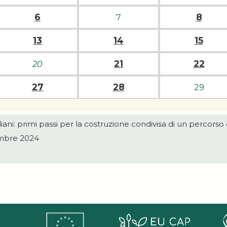
6
8
7
13
14
15
21
22
20
27
28
29
taliani: primi passi per la costruzione condivisa di un percorso
embre 2024