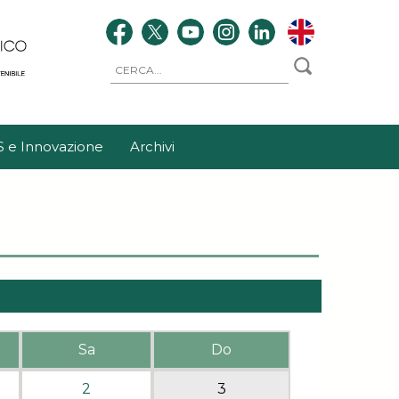
S e Innovazione
Archivi
Sa
Do
2
3