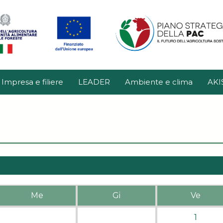
Impresa e filiere
LEADER
Ambiente e clima
AKI
Me
Gi
Ve
1