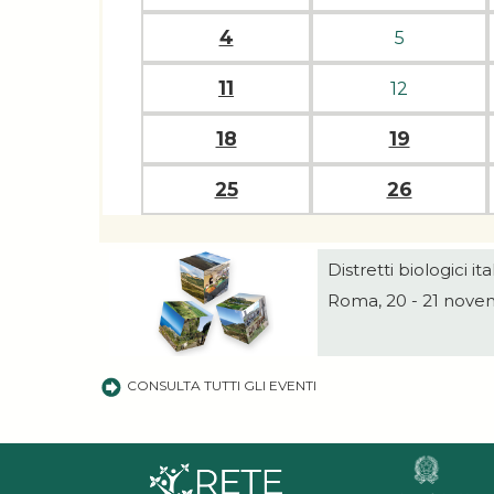
4
5
11
12
18
19
25
26
Distretti biologici i
Roma, 20 - 21 nov
CONSULTA TUTTI GLI EVENTI