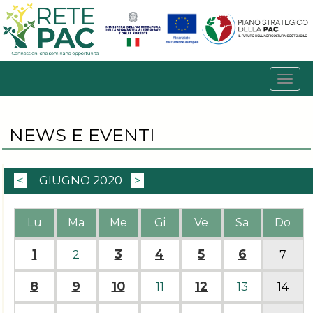
NEWS E EVENTI
<
GIUGNO 2020
>
Lu
Ma
Me
Gi
Ve
Sa
Do
1
3
4
5
6
2
7
8
9
10
12
11
13
14