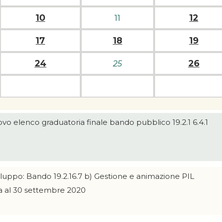
10
12
11
17
18
19
24
26
25
vo elenco graduatoria finale bando pubblico 19.2.1 6.4.1
luppo: Bando 19.2.16.7 b) Gestione e animazione PIL
a al 30 settembre 2020