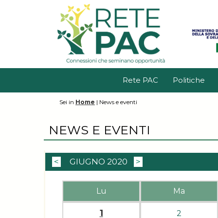
Rete PAC
Politiche
Sei in
Home
|
News e eventi
NEWS E EVENTI
<
GIUGNO 2020
>
Lu
Ma
1
2