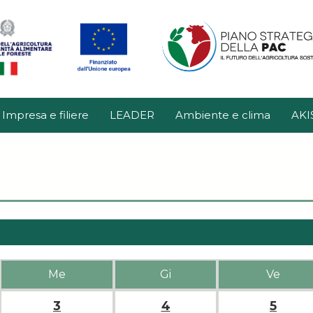
Impresa e filiere
LEADER
Ambiente e clima
AKI
Me
Gi
Ve
3
4
5