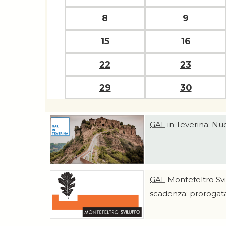
8
9
15
16
22
23
29
30
GAL
in Teverina: Nuo
GAL
Montefeltro Svi
scadenza: prorogat