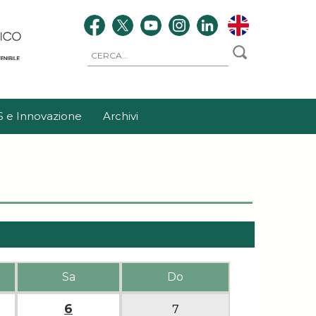
S e Innovazione
Archivi
Sa
Do
6
7