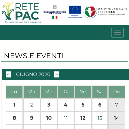
NEWS E EVENTI
<
GIUGNO 2020
>
Lu
Ma
Me
Gi
Ve
Sa
Do
1
3
4
5
6
2
7
8
9
10
12
11
13
14