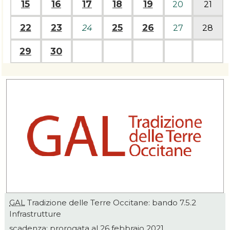
15
16
17
18
19
20
21
22
23
25
26
24
27
28
29
30
GAL
Tradizione delle Terre Occitane: bando 7.5.2
Infrastrutture
scadenza: prorogata al 26 febbraio 2021