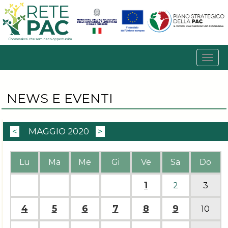
NEWS E EVENTI
<
MAGGIO 2020
>
Lu
Ma
Me
Gi
Ve
Sa
Do
1
2
3
4
5
6
7
8
9
10