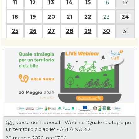
11
12
13
14
15
16
17
18
19
20
21
22
24
23
25
26
27
28
29
30
31
GAL
Costa dei Trabocchi: Webinar "Quale strategia per
un territorio ciclabile" - AREA NORD
20 maggio 2020, ore 17.00