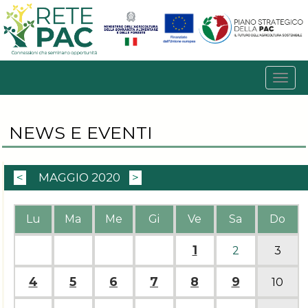
NEWS E EVENTI
<
MAGGIO 2020
>
Lu
Ma
Me
Gi
Ve
Sa
Do
1
2
3
4
5
6
7
8
9
10