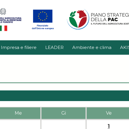
Impresa e filiere
LEADER
Ambiente e clima
AKI
Me
Gi
Ve
1