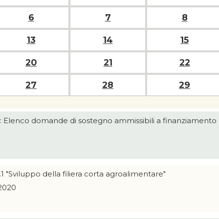
6
7
8
13
14
15
20
21
22
27
28
29
i: Elenco domande di sostegno ammissibili a finanziamento 
.1 "Sviluppo della filiera corta agroalimentare"
 2020