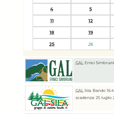
4
5
11
12
18
19
25
26
GAL
Ernici Simbruin
GAL
Sila: Bando 16.4
scadenza: 25 luglio