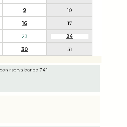
9
10
16
17
24
23
30
31
con riserva bando 7.4.1