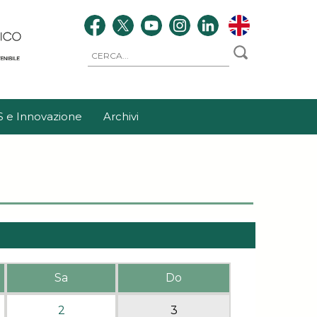
S e Innovazione
Archivi
Sa
Do
2
3