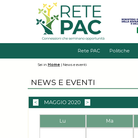
Rete PAC
Politiche
Sei in
Home
|
News e eventi
NEWS E EVENTI
<
MAGGIO 2020
>
Lu
Ma