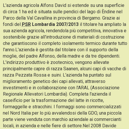
L'azienda agricola Alfons David si estende su una superficie
di circa 1 ha ed è situata sulle pendici del lago di Èndine nel
Parco della Val Cavallina in provincia di Bergamo. Grazie ai
fondi del
PSR
Lombardia 2007/2013
il titolare ha ampliato la
sua azienda agricola, rendendola più competitiva, innovativa e
sostenibile grazie all'introduzione di materiali di costruzione
che garantiscono il completo isolamento termico durante tutto
l'anno.L'azienda è gestita dal titolare con il supporto della
moglie, del padre Alfonso, della madre e da tre dipendenti.
L'indirizzo produttivo è zootecnico, vengono allevate
principalmente capre di razza Saanen, alcuni capi di vacche di
razza Pezzata Rossa e suini. L'azienda ha puntato sul
miglioramento genetico dei capi allevati, attraverso
investimenti e in collaborazione con l'ARAL (Associazione
Regionale Allevatori Lombardia). Completa l'azienda il
caseificio per la trasformazione del latte in ricotte,
formaggelle e stracchini. I formaggi sono commercializzati
nel Nord Italia per lo più avvalendosi della GDO, una piccola
parte viene venduta con marchio aziendale ai commercianti
locali, in azienda e nelle fiere di settore.Nel 2008 Davide