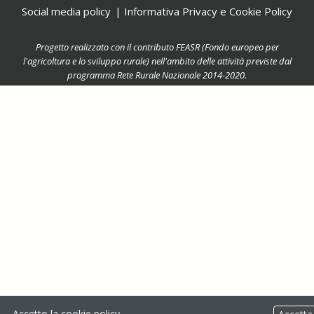
Social media policy
Informativa Privacy e Cookie Policy
Progetto realizzato con il contributo FEASR (Fondo europeo per
l'agricoltura e lo sviluppo rurale) nell'ambito delle attività previste dal
programma Rete Rurale Nazionale 2014-2020.
Accetto la
cookie policy