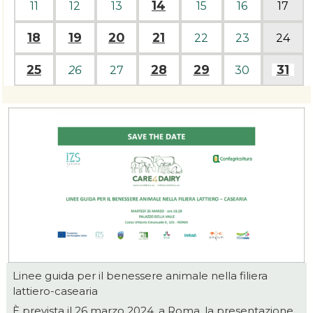
14
11
12
13
15
16
17
18
19
20
21
22
23
24
25
28
29
31
26
27
30
Linee guida per il benessere animale nella filiera
lattiero-casearia
È prevista il 26 marzo 2024, a Roma, la presentazione