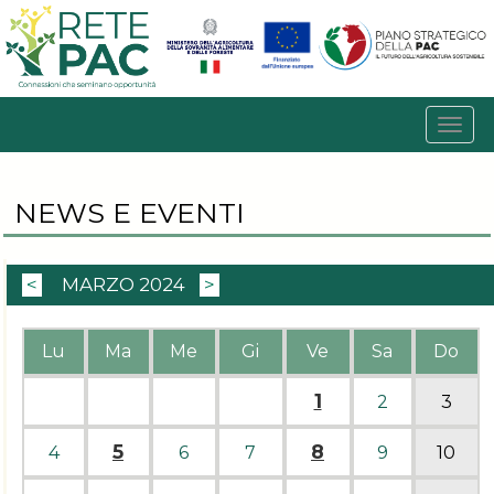
NEWS E EVENTI
<
MARZO 2024
>
Lu
Ma
Me
Gi
Ve
Sa
Do
1
2
3
5
8
4
6
7
9
10