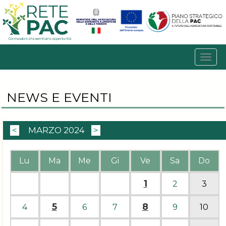
NEWS E EVENTI
<
MARZO 2024
>
Lu
Ma
Me
Gi
Ve
Sa
Do
1
2
3
5
8
4
6
7
9
10