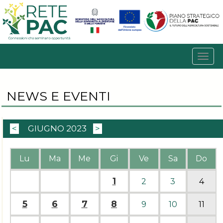
NEWS E EVENTI
<
GIUGNO 2023
>
Lu
Ma
Me
Gi
Ve
Sa
Do
1
2
3
4
5
6
7
8
9
10
11