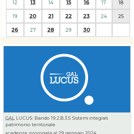
13
15
16
12
14
17
18
20
21
22
23
19
24
25
26
28
30
27
29
GAL
LUCUS: Bando 19.2.B.3.5 Sistemi integrati
patrimonio territoriale
scadenza: prorogata al 29 gennaio 2024