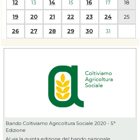
12
14
16
13
15
17
18
19
20
21
22
23
24
25
26
27
28
29
30
31
Bando Coltiviamo Agricoltura Sociale 2020 - 5°
Edizione
Al via la quinta edizione del bando nazionale