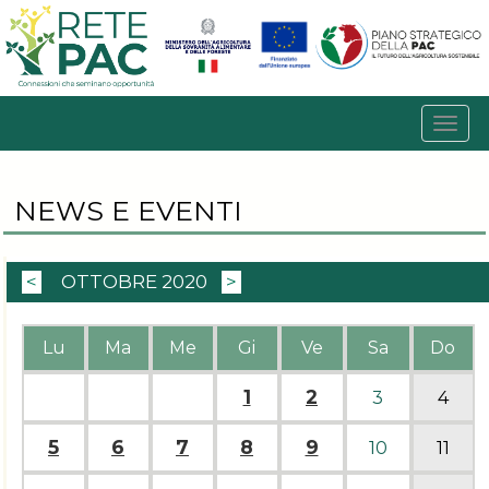
NEWS E EVENTI
<
OTTOBRE 2020
>
Lu
Ma
Me
Gi
Ve
Sa
Do
1
2
3
4
5
6
7
8
9
10
11