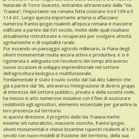
Naturale di Torre Guaceto, entrambe attraversate dalla "Via
Traiana", l'importante via romana fatta costruire tra il 109 e il
114 d.C. Lungo questa importante arteria si affacciano
numerosi frantoi ipogei risalenti all'epoca romana e masserie
edificate a partire dal XVI secolo, molte delle quali risultano
attualmente ristrutturate e recuperate per svolgere attività
agrituristiche e di ospitalità rurale.
Pur essendo un paesaggio agricolo millenario, la Piana degli
oliveti monumentali risulta ancora attiva e produttiva, e si è
rigenerata e adeguata con l'evolversi dei tempi attraverso
nuove occasioni di sviluppo imprenditoriale nel settore
dell'agricoltura biologica e multifunzionale.
Fondamentale è stato il ruolo svolto dal Gal Alto Salento che
già a partire dal '98, attraverso l'integrazione di diversi gruppi
di interesse del settore pubblico, privato e della società civile,
ha messo in atto numerose iniziative con il fine di assicurare
redditività agli agricoltori, elemento essenziale per garantire la
loro presenza sul territorio.
In questa direzione, il progetto della Via Traiana mette
insieme siti naturalistici, masserie storiche, frantoi ipogei,
oliveti monumentali e chiese bizantine rupestri risalenti al X-XI
secolo con nuovi modelli di fruizione del territorio, della sua