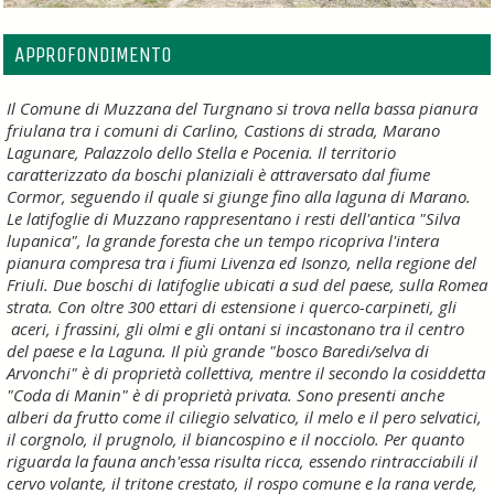
APPROFONDIMENTO
Il Comune di Muzzana del Turgnano si trova nella
bassa
pianura
friulana tra i comuni di
Carlino
,
Castions di strada
,
Marano
Lagunare
,
Palazzolo dello Stella
e
Pocenia
. Il territorio
caratterizzato da boschi planiziali è attraversato dal fiume
Cormor
, seguendo il quale si giunge fino alla
laguna di Marano
.
Le latifoglie di Muzzano rappresentano i resti dell'antica "Silva
lupanica", la grande foresta che un tempo ricopriva l'intera
pianura compresa tra i fiumi Livenza ed Isonzo, nella regione del
Friuli. Due boschi di latifoglie ubicati a sud del paese, sulla Romea
strata. Con oltre 300 ettari di estensione i querco-carpineti, gli
aceri
, i
frassini
, gli
olmi
e gli
ontani
si incastonano tra il centro
del paese e la Laguna. Il più grande "bosco Baredi/selva di
Arvonchi" è di
proprietà collettiva
, mentre il secondo la cosiddetta
"Coda di Manin" è di proprietà privata. Sono presenti anche
alberi da frutto come il ciliegio selvatico, il melo e il pero selvatici,
il corgnolo, il prugnolo, il biancospino e il nocciolo. Per quanto
riguarda la fauna anch'essa risulta ricca, essendo rintracciabili il
cervo volante, il tritone crestato, il rospo comune e la rana verde,