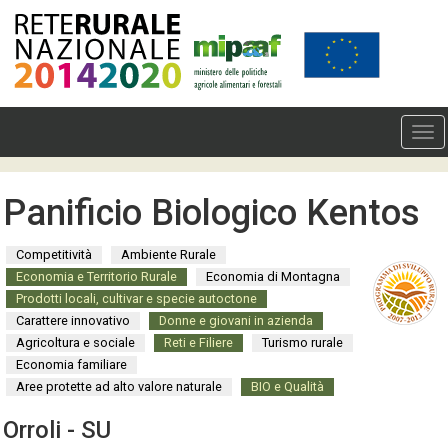
Panificio Biologico Kentos
Competitività
Ambiente Rurale
Economia e Territorio Rurale
Economia di Montagna
Prodotti locali, cultivar e specie autoctone
Carattere innovativo
Donne e giovani in azienda
Agricoltura e sociale
Reti e Filiere
Turismo rurale
Economia familiare
Aree protette ad alto valore naturale
BIO e Qualità
Orroli - SU