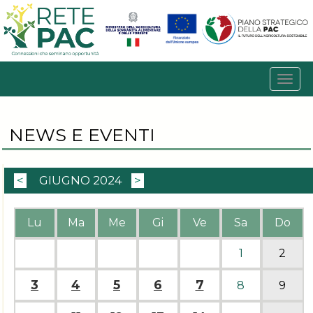
NEWS E EVENTI
<
GIUGNO 2024
>
Lu
Ma
Me
Gi
Ve
Sa
Do
1
2
3
4
5
6
7
8
9