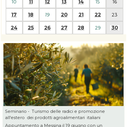
11
12
13
14
10
15
16
17
18
20
21
22
19
23
24
25
26
27
28
30
29
Seminario - Turismo delle radici e promozione
all'estero dei prodotti agroalimentari italiani
Appuntamento a Messina il 19 giugno con un