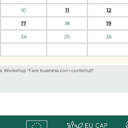
11
12
10
17
19
18
24
25
26
a: Workshop "Fare business con i contenuti"