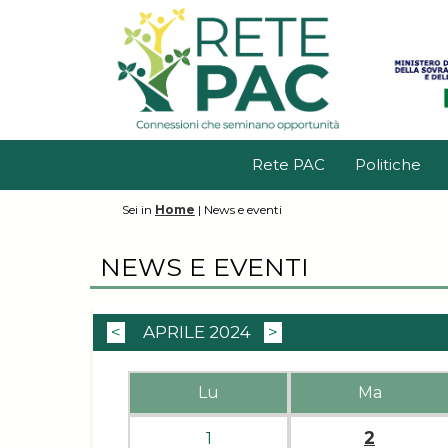
Rete PAC
Politiche
Sei in
Home
|
News e eventi
NEWS E EVENTI
<
APRILE 2024
>
Lu
Ma
2
1