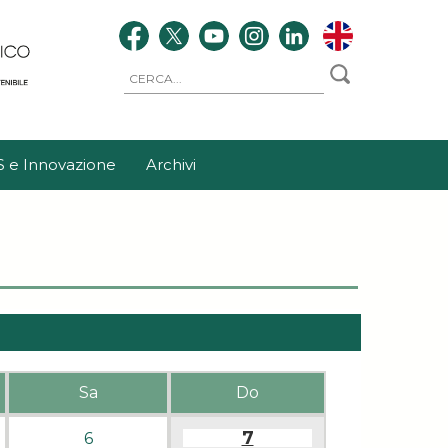
S e Innovazione
Archivi
Sa
Do
7
6