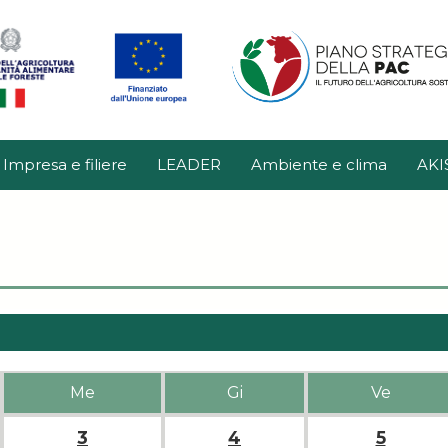
Impresa e filiere
LEADER
Ambiente e clima
AKI
Me
Gi
Ve
3
4
5