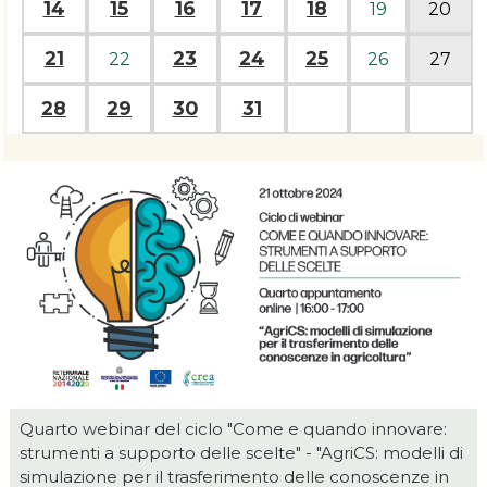
14
15
16
17
18
19
20
21
23
24
25
22
26
27
28
29
30
31
Quarto webinar del ciclo "Come e quando innovare:
strumenti a supporto delle scelte" - "AgriCS: modelli di
simulazione per il trasferimento delle conoscenze in