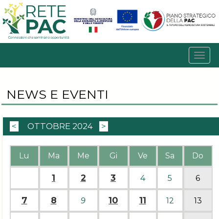
NEWS E EVENTI
<
OTTOBRE 2024
>
Lu
Ma
Me
Gi
Ve
Sa
Do
1
2
3
4
5
6
7
8
10
11
9
12
13