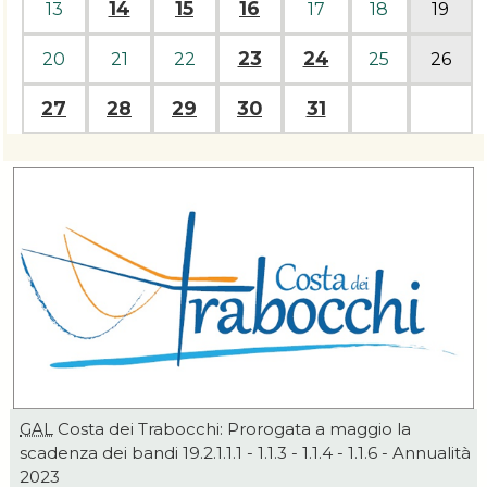
14
15
16
13
17
18
19
23
24
20
21
22
25
26
27
28
29
30
31
GAL
Costa dei Trabocchi: Prorogata a maggio la
scadenza dei bandi 19.2.1.1.1 - 1.1.3 - 1.1.4 - 1.1.6 - Annualità
2023