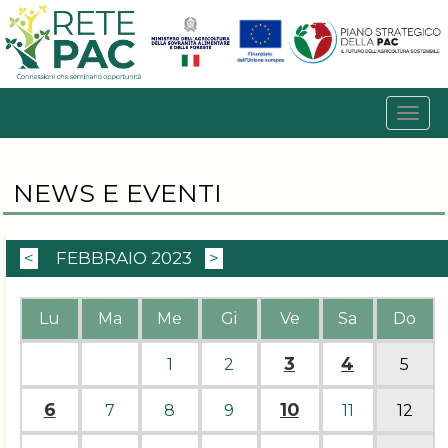
NEWS E EVENTI
<
FEBBRAIO 2023
>
Lu
Ma
Me
Gi
Ve
Sa
Do
3
4
1
2
5
6
10
7
8
9
11
12