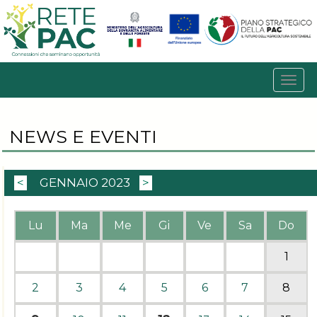
NEWS E EVENTI
<
GENNAIO 2023
>
Lu
Ma
Me
Gi
Ve
Sa
Do
1
2
3
4
5
6
7
8