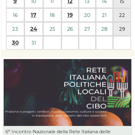
9
12
10
11
13
14
15
17
19
16
18
20
21
22
24
23
25
26
27
28
29
30
31
6° Incontro Nazionale della Rete Italiana delle