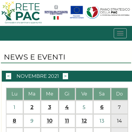
NEWS E EVENTI
<
NOVEMBRE 2021
>
Lu
Ma
Me
Gi
Ve
Sa
Do
2
3
4
6
1
5
7
8
10
11
12
9
13
14