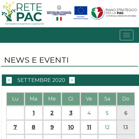
NEWS E EVENTI
<
SETTEMBRE 2020
>
Lu
Ma
Me
Gi
Ve
Sa
Do
1
2
3
4
5
6
7
8
9
10
11
12
13