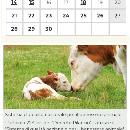
14
15
18
16
17
19
20
21
22
23
24
25
26
27
28
29
30
Sistema di qualità nazionale per il benessere animale
L'articolo 224-bis del "Decreto Rilancio" istituisce il
"Sistema di qualità nazionale per il benessere animale"