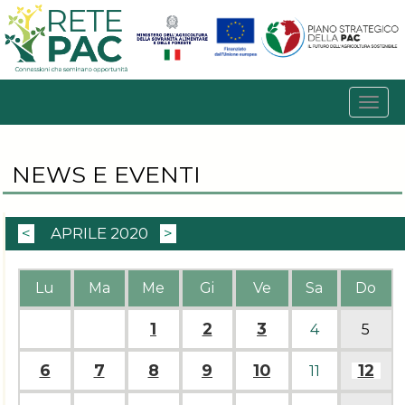
NEWS E EVENTI
<
APRILE 2020
>
Lu
Ma
Me
Gi
Ve
Sa
Do
1
2
3
4
5
6
7
8
9
10
12
11