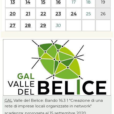
13
14
15
16
17
18
19
20
21
22
23
24
25
26
27
28
29
30
GAL
Valle del Belice: Bando 16.3 1 "Creazione di una
rete di imprese locali organizzate in network"
scadenza: prorogata al 15 settembre 2020